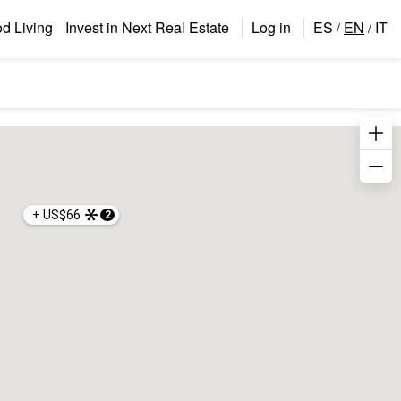
 Living
Invest in Next Real Estate
Log in
ES
EN
IT
/
/
+ US$66
2