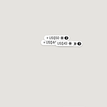
+ US$50
2
+ US$44
6
US$43
+ US$44
3