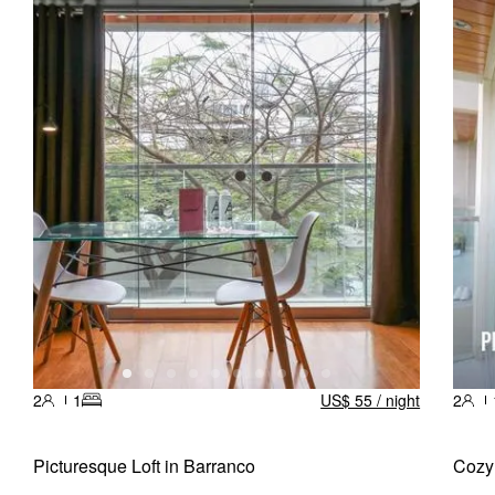
2
1
US$ 55 / night
2
Picturesque Loft in Barranco
Cozy