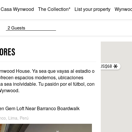
Casa Wynwood
The Collection*
List your property
Wynwood
2 Guests
DORES
US$68
Wynwood House. Ya sea que vayas al estadio o
 ofrecen espacios modernos, ubicaciones
 sea inolvidable. Tu pasión por el fútbol, con
d Wynwood.
en Gem Loft Near Barranco Boardwalk
nco, Lima, Perú