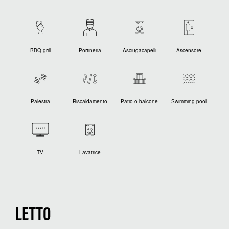
BBQ grill
Portineria
Asciugacapelli
Ascensore
Palestra
Riscaldamento
Patio o balcone
Swimming pool
TV
Lavatrice
LETTO