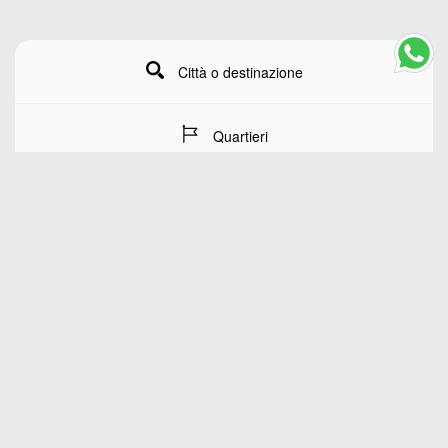
Città o destinazione
Quartieri
Date del soggiorno
Numero di ospiti
RICERCA