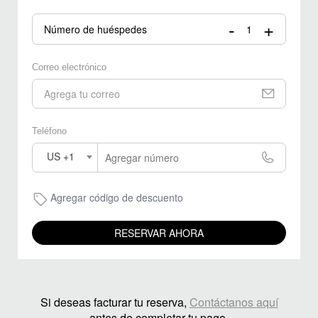
-
+
Número de huéspedes
Correo electrónico
Teléfono
US +1
Agregar código de descuento
RESERVAR AHORA
Si deseas facturar tu reserva,
Contáctanos aquí
antes de completar tu pago.