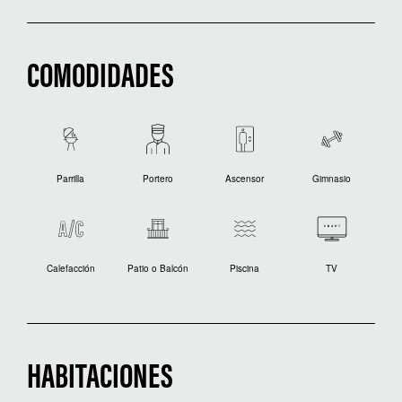
COMODIDADES
Parrilla
Portero
Ascensor
Gimnasio
Calefacción
Patio o Balcón
Piscina
TV
HABITACIONES