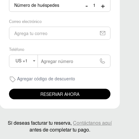
-
+
Número de huéspedes
Correo electrónico
Teléfono
US +1
Agregar código de descuento
RESERVAR AHORA
Si deseas facturar tu reserva,
Contáctanos aquí
antes de completar tu pago.