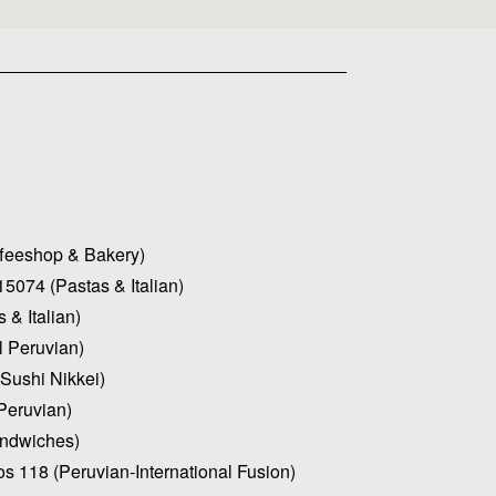
ffeeshop & Bakery)
15074 (Pastas & Italian)
 & Italian)
l Peruvian)
(Sushi Nikkei)
 Peruvian)
andwiches)
nos 118 (Peruvian-International Fusion)