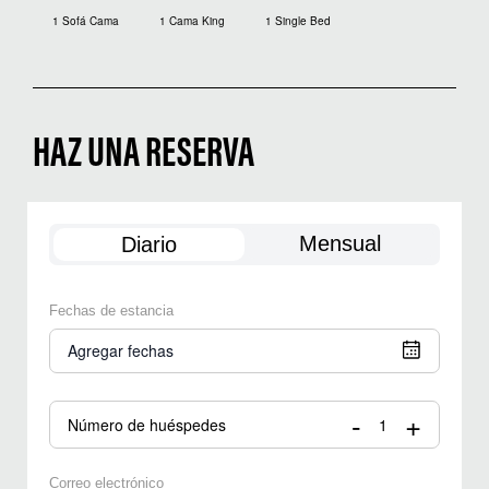
1 Sofá Cama
1 Cama King
1 Single Bed
HAZ UNA RESERVA
Mensual
Diario
Fechas de estancia
Agregar fechas
-
+
Número de huéspedes
Correo electrónico