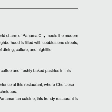
-world charm of Panama City meets the modern
ighborhood is filled with cobblestone streets,
 dining, culture, and nightlife.
offee and freshly baked pastries in this
rience at this restaurant, where Chef José
echniques.
 Panamanian cuisine, this trendy restaurant is