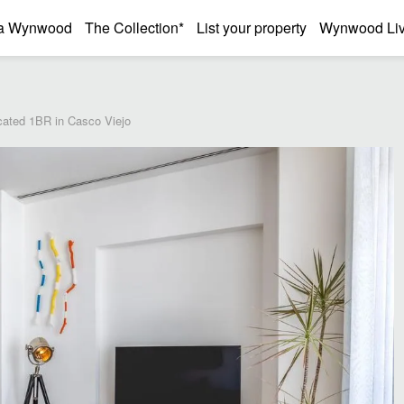
a Wynwood
The Collection*
List your property
Wynwood Liv
cated 1BR in Casco Viejo