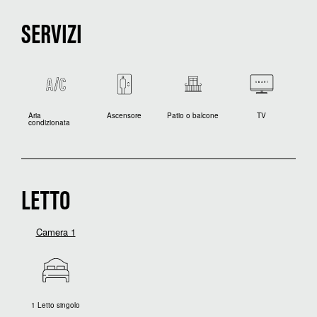
SERVIZI
Aria
Ascensore
Patio o balcone
TV
condizionata
LETTO
Camera 1
1 Letto singolo