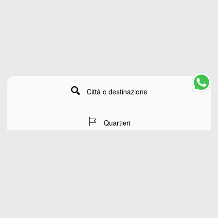
Città o destinazione
Quartieri
Date del soggiorno
Numero di ospiti