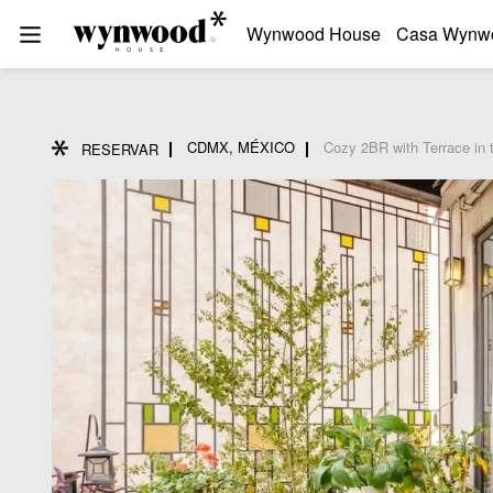
Wynwood House
Casa Wynw
CDMX, MÉXICO
Cozy 2BR with Terrace in 
RESERVAR