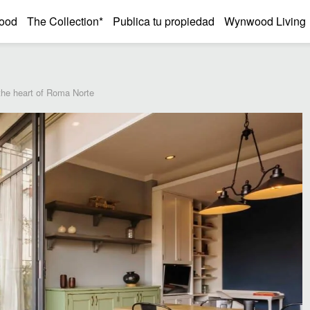
ood
The Collection*
Publica tu propiedad
Wynwood Living
the heart of Roma Norte