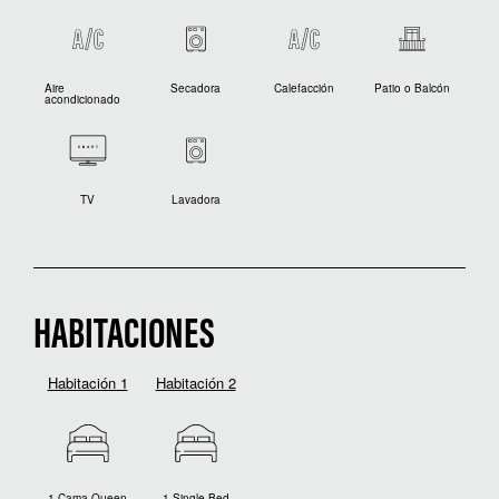
Aire
Secadora
Calefacción
Patio o Balcón
acondicionado
TV
Lavadora
HABITACIONES
Habitación 1
Habitación 2
1 Cama Queen
1 Single Bed