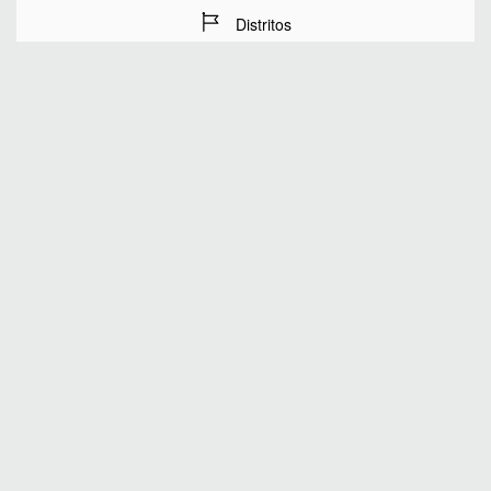
Distritos
Fechas de estancia
Número de huéspedes
BUSCAR