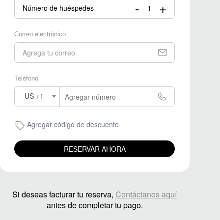
-
+
Número de huéspedes
Correo electrónico
Teléfono
US +1
Agregar código de descuento
RESERVAR AHORA
Si deseas facturar tu reserva,
Contáctanos aquí
antes de completar tu pago.