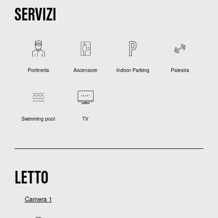
SERVIZI
Portineria
Ascensore
Indoor Parking
Palestra
Swimming pool
TV
LETTO
Camera 1