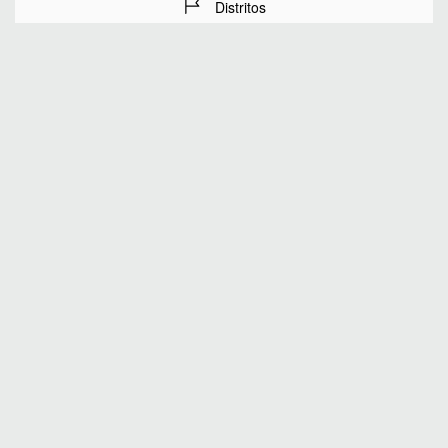
Distritos
Fechas de estancia
Número de huéspedes
BUSCAR