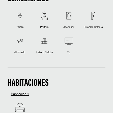
Parrilla
Portero
Ascensor
Estacionamiento
Gimnasio
Patio o Balcón
TV
HABITACIONES
Habitación 1