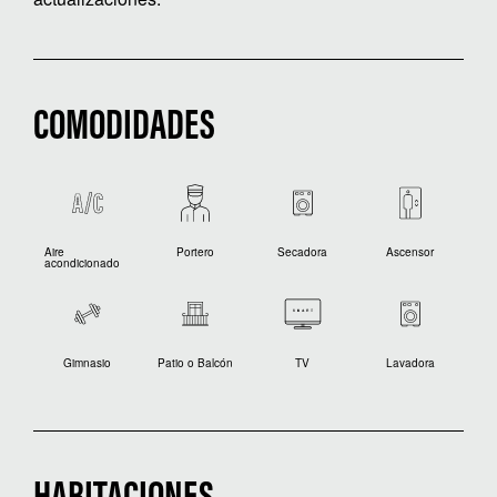
COMODIDADES
Aire
Portero
Secadora
Ascensor
acondicionado
Gimnasio
Patio o Balcón
TV
Lavadora