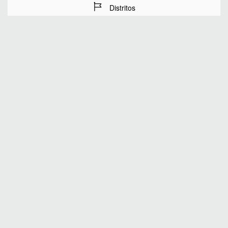
Distritos
Fechas de estancia
Número de huéspedes
BUSCAR