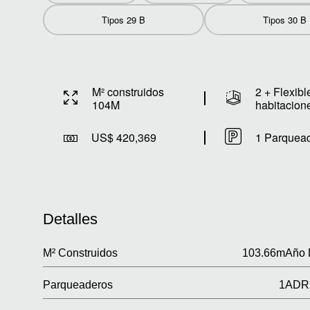
Tipos 29 B
Tipos 30 B
M² construidos
2 + Flexibl
104M
habitacion
US$ 420,369
1 Parquea
Detalles
M² Construidos
103.66m
Año 
Parqueaderos
1
ADR 