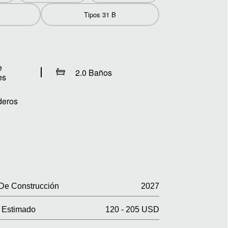
Tipos 31 B
e
2.0 Baños
es
deros
De Construcción
2027
Estimado
120 - 205 USD