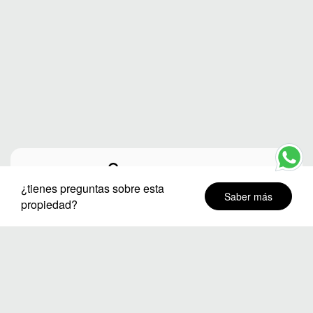
Ciudad o destino
¿tienes preguntas sobre esta
Saber más
propiedad?
Distritos
Fechas de estancia
Número de huéspedes