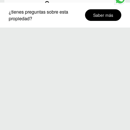
Ciudad o destino
¿tienes preguntas sobre esta
Saber más
propiedad?
Distritos
Fechas de estancia
Número de huéspedes
BUSCAR