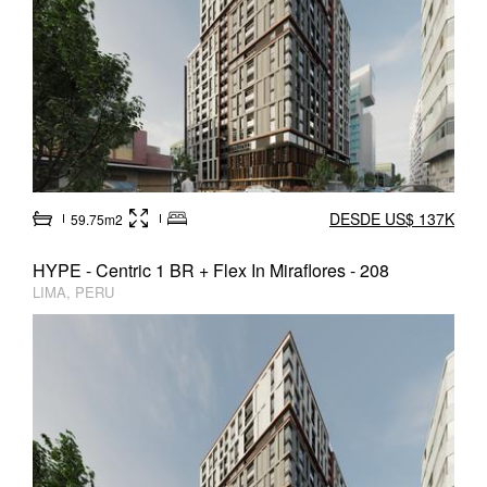
DESDE US$ 137K
59.75m2
HYPE - Centric 1 BR + Flex In Miraflores - 208
LIMA, PERU